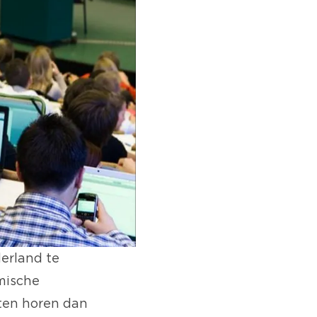
derland te
mische
aten horen dan