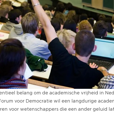
sentieel belang om de academische vrijheid in Ne
Forum voor Democratie wil een langdurige acade
eëren voor wetenschappers die een ander geluid l