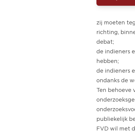
zij moeten te
richting, bin
debat;
de indieners 
hebben;
de indieners 
ondanks de we
Ten behoeve v
onderzoeksgel
onderzoeksvoo
publiekelijk 
FVD wil met d