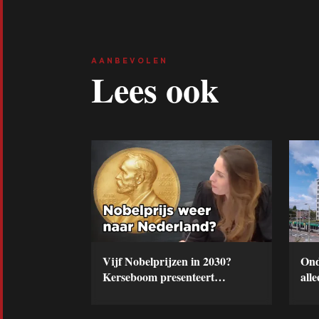
AANBEVOLEN
Lees ook
Vijf Nobelprijzen in 2030?
Ond
Kerseboom presenteert
alle
vooruitstrevende onderwijsvisie
Ker
Kam