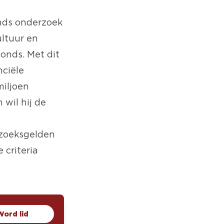
nds onderzoek
ultuur en
onds. Met dit
nciële
miljoen
 wil hij de
rzoeksgelden
criteria
Word lid