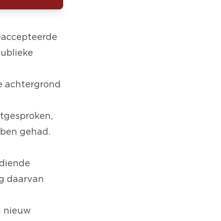
geaccepteerde
publieke
e achtergrond
itgesproken,
bben gehad.
ediende
ng daarvan
n nieuw