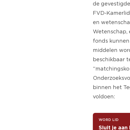
de gevestigde
FVD-Kamerlid 
en wetenschap
Wetenschap, e
fonds kunnen 
middelen worde
beschikbaar te
“matchingskos
Onderzoeksvoo
binnen het Te
voldoen:
WORD LID
Sluit je aan