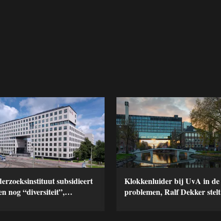
erzoeksinstituut subsidieert
Klokkenluider bij UvA in de
en nog “diversiteit”,
problemen, Ralf Dekker stelt
seboom (FVD) stelt
Kamervragen
ervragen