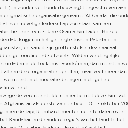
rect (en zonder veel onderbouwing) toegeschreven aan
n enigmatische organisatie genaamd ‘Al Qaeda’, die ond
t al even nevelige leiderschap zou staan van een
abische prins, een zekere Osama Bin Laden. Hij zou
nderdak’ krijgen in het gebergte tussen Pakistan en
ghanistan, en vanuit zijn grottenstelsel deze aanval
bben gecoördineerd - ofzoiets. Wilden we dergelijke
rreurdaden in de toekomst voorkómen, dan moesten w
et alleen deze organisatie oprollen, maar veel meer dan
t: we moesten democratie brengen in de gehele
slimwereld.
nwege de veronderstelde connectie met deze Bin Lade
s Afghanistan als eerste aan de beurt. Op 7 oktober 20
gonnen de tapijtbombardementen neer te dalen over
bul, Kandahar en de andere regio’s van het land. In het
der van ‘Operation Enduring Freedom’ viel het