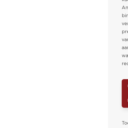
Am
bi
ve
pr
va
aa
wa
re
To