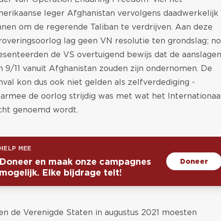
erikaanse leger Afghanistan vervolgens daadwerkelijk
nnen om de regerende Taliban te verdrijven. Aan deze
roveringsoorlog lag geen VN resolutie ten grondslag; n
esenteerden de VS overtuigend bewijs dat de aanslage
n 9/11 vanuit Afghanistan zouden zijn ondernomen. De
nval kon dus ook niet gelden als zelfverdediging -
armee de oorlog strijdig was met wat het Internationaa
cht genoemd wordt.
HELP MEE
Doneer en maak onze campagnes
Doneer
mogelijk. Elke bijdrage telt!
en de Verenigde Staten in augustus 2021 moesten