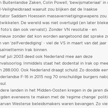
n Buitenlandse Zaken, Colin Powell, ‘bewijsmateriaal’ in
-Veiligheidsraad waaruit zou blijken dat de Iraakse
ctator Saddam Hoessein massavernietigingswapens zou
twikkelen. De wereld was niet overtuigd (en later blek
 foto’s dan ook vervalst). Zonder VN resolutie - en
nieuw zonder dat kon worden aangetoond dat sprake z
jn van ‘zelfverdediging’ - viel de VS in maart van dat jaar
salniettemin Irak binnen.
naf juli 2003 deed ook Nederland mee aan deze
nvalsoorlog. Inmiddels staat het dodental in Irak op me
n 288.000. Ook Nederland draagt schuld. Zo doodde ee
derlandse F-16 in 2015 nog 70 onschuldige burgers nabi
sul.
dere landen in het Midden-Oosten kregen in de jaren di
lgden eveneens te maken met de ‘regime change’ polit
arvan Westerse beleidsmakers waren bevangen. Zo vie