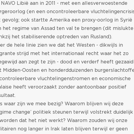
 NAVO Libië aan in 2011 - met een allesverwoestende
rgeroorlog (en een oncontroleerbare vluchtelingencrisi
t gevolg; ook startte Amerika een proxy-oorlog in Syrië
 het regime van Assad ten val te brengen (dit mislukte
nkzij het stabiliserende optreden van Rusland).
er de hele linie zien we dat het Westen - dikwijls in
agrante strijd met het internationaal recht waar het zo
egewijd aan zegt te zijn - dood en verderf heeft gezaaid
t Midden-Oosten en honderdduizenden burgerslachtoffe
controleerbare vluchtelingenstromen en economische
laise heeft veroorzaakt zonder aantoonbaar positief
sultaat.
s waar zijn we mee bezig? Waarom blijven wij deze
egime change’ politiek steunen terwijl volstrekt duidelijk 
worden dat het niet werkt? Waarom zouden wij onze
litairen nog langer in Irak laten blijven terwijl er geen