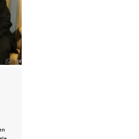
en
ele