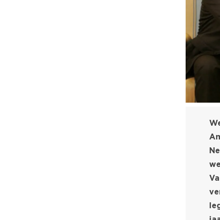
We
Am
Ne
we
Va
ve
le
ja