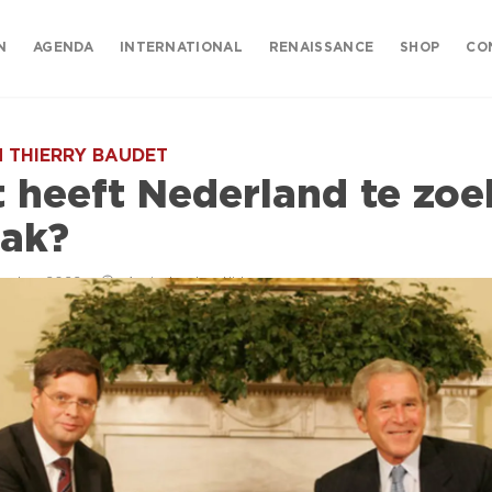
N
AGENDA
INTERNATIONAL
RENAISSANCE
SHOP
CO
 THIERRY BAUDET
 heeft Nederland te zoe
rak?
ember 2022
4 minuten leestijd