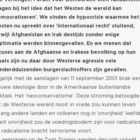
agen bij het idee dat het Westen de wereld kan
emocratiseren’. We vinden de hypocrisie waarmee het
sten nu spreekt over ‘internationaal recht’ stuitend,
rwijl Afghanistan en Irak destijds zonder enige
gitimatie werden binnengevallen. En we menen dat
cuses aan de Afghaanse en Irakese bevolking op hun
aats zijn nu daar door Westerse agressie vele
nderdduizenden burgerslachtoffers zijn gevallen.
gelijk met de aanslagen van 11 september 2001 brak ee
euwe ideologie door in de Amerikaanse buitenlandse
litiek. Het ‘neoconservatisme’. Deze stroming betoogde
t de Westerse wereld nooit in vrede zou kunnen leven
lang andere landen en volkeren nog in ‘onvrijheid’ leefd
nt onvrijheid zou de voedingsbodem zijn voor radicalis
 radicalisme bracht terrorisme voort.
 aanslagen op de Twin Towers werden dan ook vrijwel