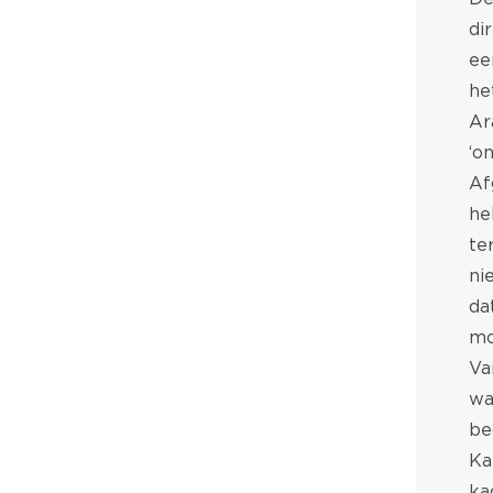
di
ee
he
Ar
‘o
Af
he
te
ni
da
mo
Va
wa
be
Ka
ka