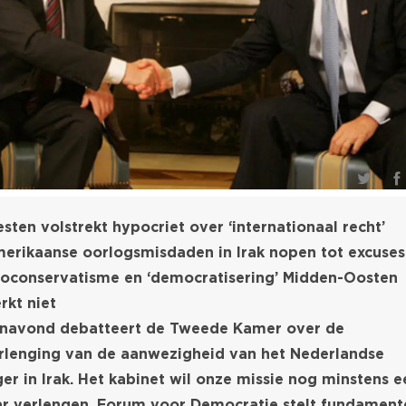
sten volstrekt hypocriet over ‘internationaal recht’
erikaanse oorlogsmisdaden in Irak nopen tot excuses
oconservatisme en ‘democratisering’ Midden-Oosten
rkt niet
navond debatteert de Tweede Kamer over de
rlenging van de aanwezigheid van het Nederlandse
ger in Irak. Het kabinet wil onze missie nog minstens e
ar verlengen. Forum voor Democratie stelt fundament