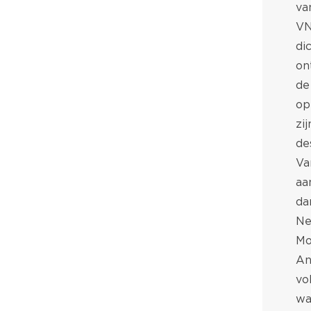
va
VN
di
on
de
op
zi
de
Va
aa
da
Ne
Mo
An
vo
wa