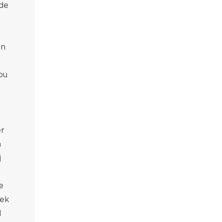
 de
en
ou
er
n
j
e
iek
l