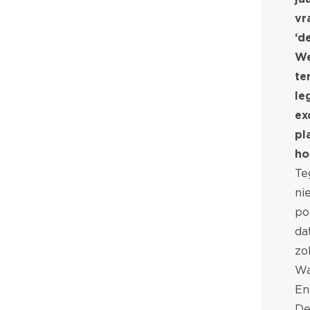
vr
‘d
We
te
le
ex
pl
ho
Te
ni
po
da
zo
Wa
En
De