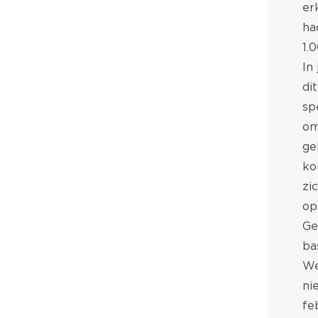
er
ha
1.
In
di
sp
om
ge
ko
zi
op
Ge
ba
We
ni
fe