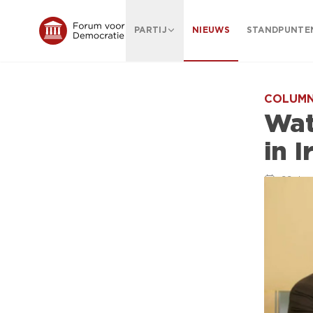
PARTIJ
NIEUWS
STANDPUNTE
COLUMN
Wat
in I
22 dec