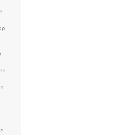
n
op
n
en
an
er