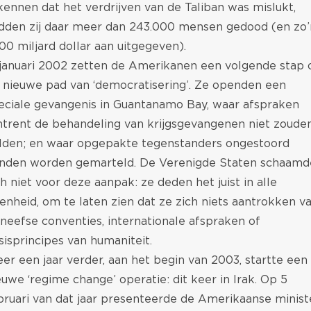
kennen dat het verdrijven van de Taliban was mislukt,
dden zij daar meer dan 243.000 mensen gedood (en zo’
000 miljard dollar aan uitgegeven).
 januari 2002 zetten de Amerikanen een volgende stap 
t nieuwe pad van ‘democratisering’. Ze openden een
eciale gevangenis in Guantanamo Bay, waar afspraken
trent de behandeling van krijgsgevangenen niet zoude
lden; en waar opgepakte tegenstanders ongestoord
nden worden gemarteld. De Verenigde Staten schaamd
ch niet voor deze aanpak: ze deden het juist in alle
enheid, om te laten zien dat ze zich niets aantrokken v
neefse conventies, internationale afspraken of
sisprincipes van humaniteit.
er een jaar verder, aan het begin van 2003, startte een
euwe ‘regime change’ operatie: dit keer in Irak. Op 5
bruari van dat jaar presenteerde de Amerikaanse minist