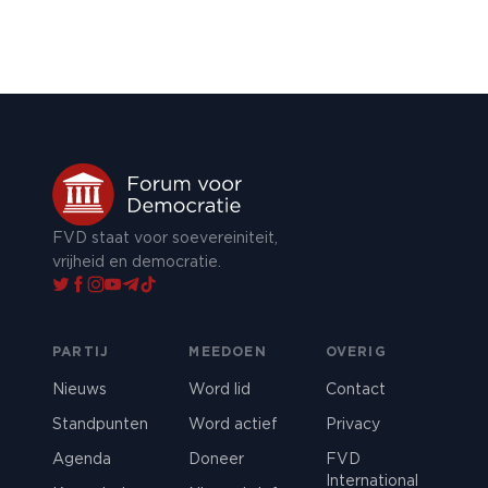
FVD staat voor soevereiniteit,
vrijheid en democratie.
PARTIJ
MEEDOEN
OVERIG
Nieuws
Word lid
Contact
Standpunten
Word actief
Privacy
Agenda
Doneer
FVD
International