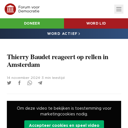
DONEER
WORD LID
WORD ACTIEF
Thierry Baudet reageert op rellen in
Amsterdam
14 november 2024
•
3 min leestijd
Om deze video te bekijken is toestemming voor
marketingcookies nodig.
Accepteer cookies en speel video