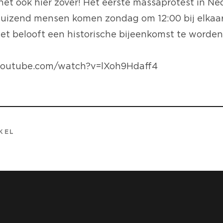
het ook hier zover! Het eerste massaprotest in Ne
uizend mensen komen zondag om 12:00 bij elkaar
t belooft een historische bijeenkomst te worden. 
youtube.com/watch?v=lXoh9Hdaff4
KEL