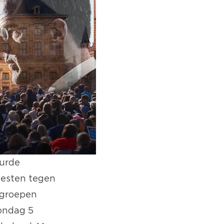
surde
testen tegen
 groepen
zondag 5