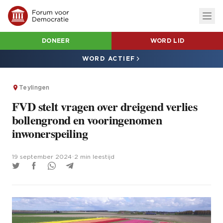
DONEER
WORD LID
WORD ACTIEF
Teylingen
FVD stelt vragen over dreigend verlies
bollengrond en vooringenomen
inwonerspeiling
19 september 2024
•
2 min leestijd