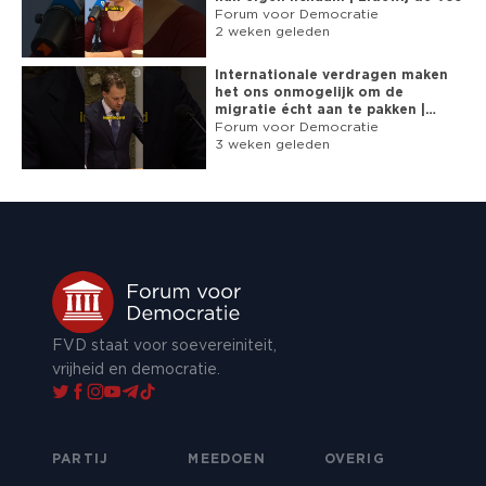
Forum voor Democratie
2 weken geleden
Internationale verdragen maken
het ons onmogelijk om de
migratie écht aan te pakken |
Russcher (FVD)
Forum voor Democratie
3 weken geleden
FVD staat voor soevereiniteit,
vrijheid en democratie.
PARTIJ
MEEDOEN
OVERIG