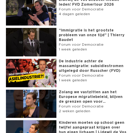
☻ SUBSCRIBE NU: 
leden! FVD Zomertour 2026
https://www.youtube.com/channel/UC9H9K7oSpte0uWBofdW4UiA?
Forum voor Democratie
sub_confirmation=1
4 dagen geleden
“Immigratie is het grootste
probleem van onze tijd” | Thierry
Baudet
Forum voor Democratie
1 week geleden
De industrie achter de
massamigratie: subsidiestromen
uitgelegd door Russcher (FVD)
Forum voor Democratie
1 week geleden
Zolang we vastzitten aan het
Europese migratiebeleid, blijven
de grenzen open voor
asielzoekers
Forum voor Democratie
2 weken geleden
Kinderen moeten op school geen
twijfel aangepraat krijgen over
hun eigen lichaam | Lidewij de Vos