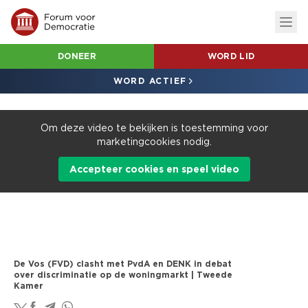
DONEER
WORD LID
WORD ACTIEF
Om deze video te bekijken is toestemming voor
marketingcookies nodig.
Accepteer cookies en speel video
De Vos (FVD) clasht met PvdA en DENK in debat
over discriminatie op de woningmarkt | Tweede
Kamer