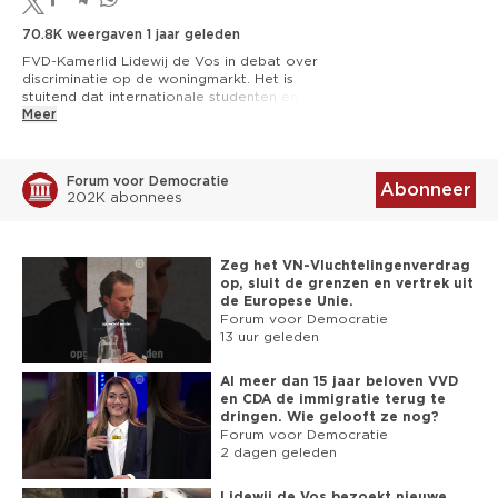
70.8K weergaven
1 jaar geleden
FVD-Kamerlid Lidewij de Vos in debat over 
discriminatie op de woningmarkt. Het is 
stuitend dat internationale studenten en 
statushouders in veel gevallen voorrang 
Meer
krijgen boven Nederlanders.

Word lid: 
https://fvd.nl/wordlid
Forum voor Democratie
Abonneer
202K abonnees
► NIEUWSBRIEF: 
https://www.fvd.nl/nu
► TELEGRAM: 
https://t.me/FVDNL
► FACEBOOK: 
https://facebook.com/forumvoordemocratie
Zeg het VN-Vluchtelingenverdrag
op, sluit de grenzen en vertrek uit
► INSTAGRAM: 
de Europese Unie.
https://www.instagram.com/fvdnl/
Forum voor Democratie
► TWITTER: 
13 uur geleden
https://twitter.com/fvdemocratie
► TIKTOK: 
Al meer dan 15 jaar beloven VVD
https://www.tiktok.com/@forumvdemocratie/
en CDA de immigratie terug te
dringen. Wie gelooft ze nog?
► BITCHUTE: 
Forum voor Democratie
https://www.bitchute.com/channel/fvdnl
2 dagen geleden
► GAB: 
https://gab.com/fvdnl
► WEBSITE: 
https://fvd.nl
Lidewij de Vos bezoekt nieuwe