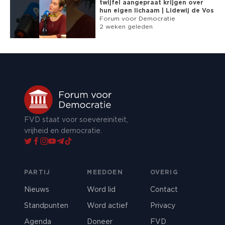
twijfel aangepraat krijgen over
hun eigen lichaam | Lidewij de Vos
Forum voor Democratie
2 weken geleden
FVD staat voor soevereiniteit,
vrijheid en democratie.
PARTIJ
MEEDOEN
OVERIG
Nieuws
Word lid
Contact
Standpunten
Word actief
Privacy
Agenda
Doneer
FVD