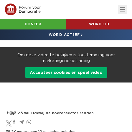
DONEER
WORD LID
WORD ACTIEF
Om deze video te bekijken is toestemming voor
marketingcookies nodig.
Accepteer cookies en speel video
👨🏻‍🌾 Zó wil Lidewij de boerensector redden
39.2K weergaven
10 maanden geleden