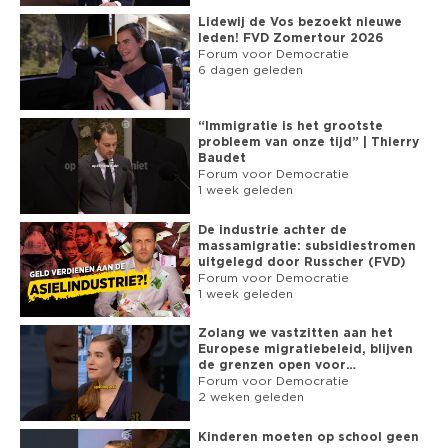
Lidewij de Vos bezoekt nieuwe
leden! FVD Zomertour 2026
Forum voor Democratie
6 dagen geleden
“Immigratie is het grootste
probleem van onze tijd” | Thierry
Baudet
Forum voor Democratie
1 week geleden
De industrie achter de
massamigratie: subsidiestromen
uitgelegd door Russcher (FVD)
Forum voor Democratie
1 week geleden
Zolang we vastzitten aan het
Europese migratiebeleid, blijven
de grenzen open voor
asielzoekers
Forum voor Democratie
2 weken geleden
Kinderen moeten op school geen