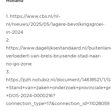
Holland
1.
https://www.cbs.nl/nl-
nl/nieuws/2025/05/lagere-bevolkingsgroei-
in-2024
2.
https://www.dagelijksestandaard.nl/buitenlan
verloedert-van-brels-bruisende-stad-naar-
no-go-zone
3.
https://pzh.notubiz.nl/document/14618521/1/
+Stand+van+zaken+onderzoek+provinciale+gro
+DOS-2024-0000216?
connection_type=17&connection_id=11028059