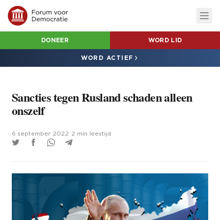
DONEER
WORD LID
WORD ACTIEF
Sancties tegen Rusland schaden alleen
onszelf
6 september 2022
•
2 min leestijd