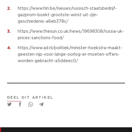
2.
https://www.hln.be/nieuws/russisch-staatsbedrijf-
gazprom-boekt-grootste-winst-uit-zijn-
geschiedenis~a6eb378c/
3.
https://www.thesun.co.uk/news/19698308/russia-uk-
prices-sanctions-food/
4.
https://www.ad.nl/politiek/minister-hoekstra-maakt-
geesten-rijp-voor-lange-oorlog-er-moeten-offers-
worden-gebracht~a5ddeec0/
DEEL DIT ARTIKEL