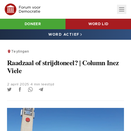
DONEER
WORD LID
WORD ACTIEF
Teylingen
Raadzaal of strijdtoneel? | Column Inez
Viele
2 april 2025
•
4 min leestijd