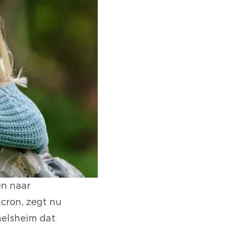
en naar
acron
, zegt nu
elsheim dat