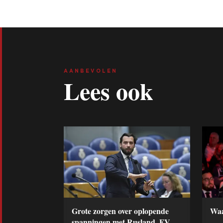
AANBEVOLEN
Lees ook
Grote zorgen over oplopende
Waa
spanningen met Rusland, FVD