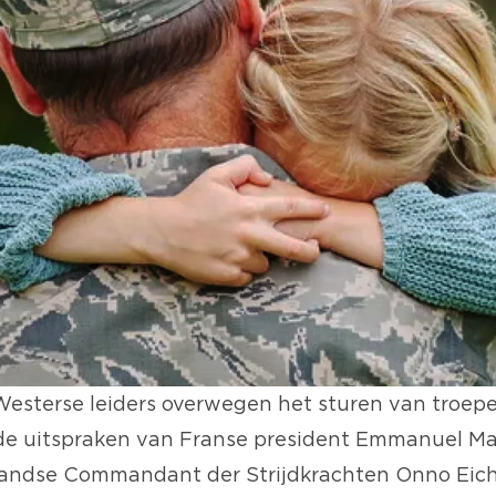
esterse leiders overwegen het sturen van troep
 de
uitspraken van Franse president Emmanuel M
landse Commandant der Strijdkrachten Onno Eich