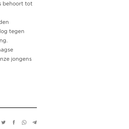
 behoort tot
rden
log tegen
ng.
daagse
onze jongens