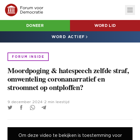
DONEER
WORD LID
WORD ACTIEF
FORUM INSIDE
Moordpoging & hatespeech zelfde straf,
omwenteling coronanarratief en
stroomnet op ontploffen?
9 december 2024
•
2 min leestijd
Om deze video te bekijken is toestemming voor