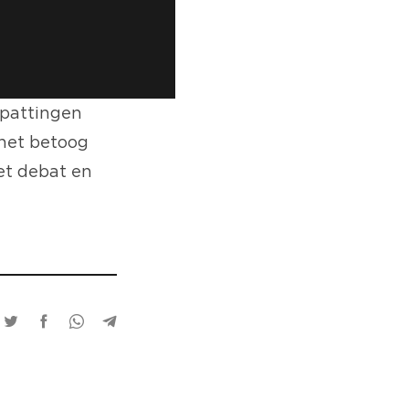
spattingen
 het betoog
het debat en