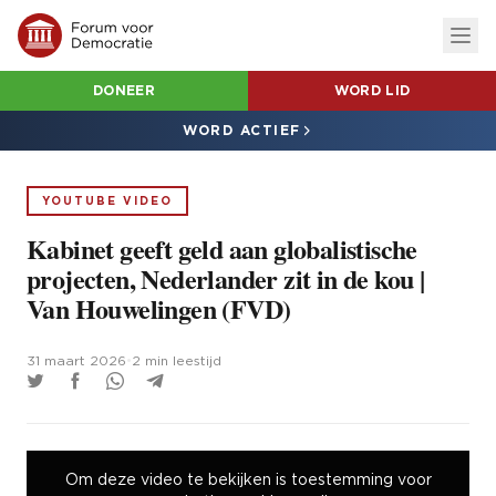
DONEER
WORD LID
WORD ACTIEF
YOUTUBE VIDEO
Kabinet geeft geld aan globalistische
projecten, Nederlander zit in de kou |
Van Houwelingen (FVD)
31 maart 2026
•
2 min leestijd
Om deze video te bekijken is toestemming voor