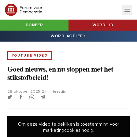
DONEER
WORD LID
WORD ACTIEF
YOUTUBE VIDEO
Goed nieuws, en nu stoppen met het
stikstofbeleid!
28 oktober 2025
•
2 min leestijd
Om deze video te bekijken is toestemming voor
marketingcookies nodig.