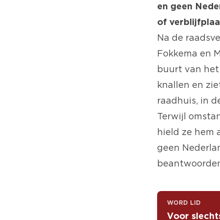
en geen Neder
of verblijfplaa
Na de raadsv
Fokkema en M
buurt van het
knallen en zie
raadhuis, in d
Terwijl omsta
hield ze hem 
geen Nederlan
beantwoorden:
WORD LID
Voor slecht