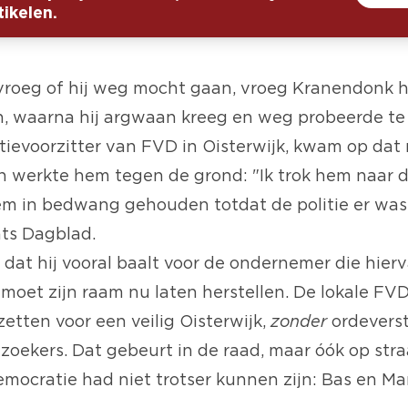
ikelen.
vroeg of hij weg mocht gaan, vroeg Kranendonk
en, waarna hij argwaan kreeg en weg probeerde te
tievoorzitter van FVD in Oisterwijk, kwam op da
 werkte hem tegen de grond: "Ik trok hem naar 
em in bedwang gehouden totdat de politie er was"
ts Dagblad
.
dat hij vooral baalt voor de ondernemer die hier
moet zijn raam nu laten herstellen. De lokale FVD
nzetten voor een veilig Oisterwijk,
zonder
ordevers
lzoekers. Dat gebeurt in de raad, maar óók op stra
ocratie had niet trotser kunnen zijn: Bas en Mario