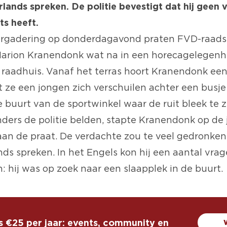
lands spreken. De politie bevestigt dat hij geen
ts heeft.
ergadering op donderdagavond praten FVD-raads
arion Kranendonk wat na in een horecagelegenhe
 raadhuis. Vanaf het terras hoort Kranendonk een
t ze een jongen zich verschuilen achter een busje
e buurt van de sportwinkel waar de ruit bleek te zi
nders de politie belden, stapte Kranendonk op de
aan de praat. De verdachte zou te veel gedronke
ds spreken. In het Engels kon hij een aantal vra
 hij was op zoek naar een slaapplek in de buurt.
s €25 per jaar: events, community en