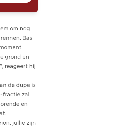
 hem om nog
 rennen. Bas
t moment
de grond en
, reageert hij
van de dupe is
-fractie zal
torende en
at.
n, jullie zijn