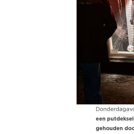
Donderdagav
een putdeksel
gehouden doo