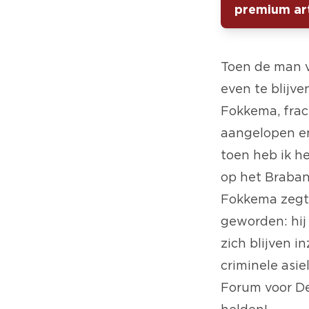
premium art
Toen de man 
even te blijv
Fokkema, frac
aangelopen en
toen heb ik h
op het
Braban
Fokkema zegt 
geworden: hij 
zich blijven i
criminele asie
Forum voor Dem