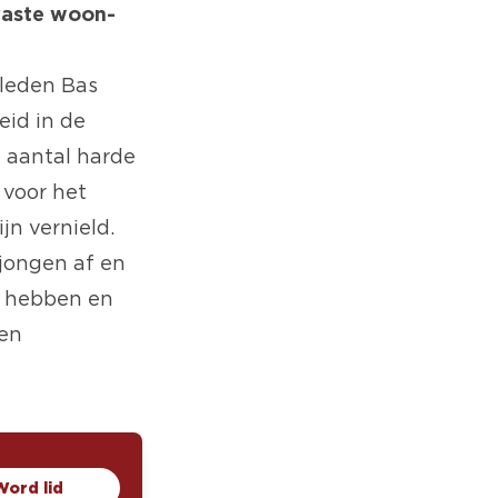
 vaste woon-
leden Bas
id in de
 aantal harde
 voor het
jn vernield.
 jongen af en
n hebben en
gen
Word lid