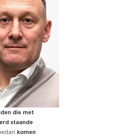
uden die met
werd staande
oedan
komen