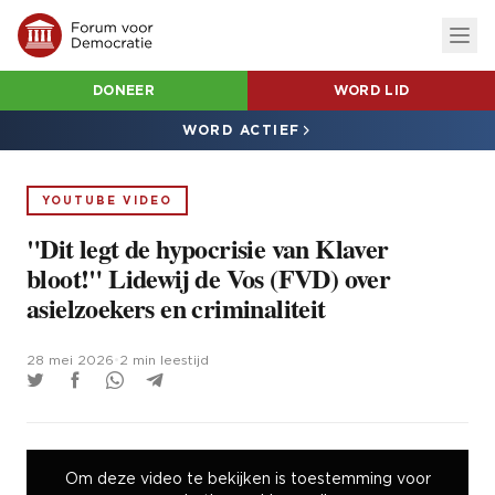
DONEER
WORD LID
WORD ACTIEF
YOUTUBE VIDEO
"Dit legt de hypocrisie van Klaver
bloot!" Lidewij de Vos (FVD) over
asielzoekers en criminaliteit
28 mei 2026
•
2 min leestijd
Om deze video te bekijken is toestemming voor