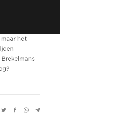
, maar het
ljoen
r Brekelmans
nog?