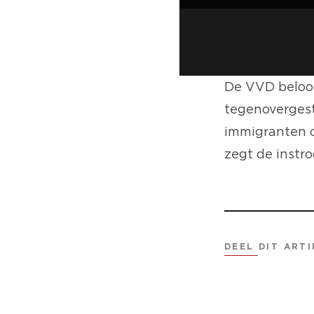
De VVD beloof
tegenovergest
immigranten o
zegt de instr
DEEL DIT ARTI