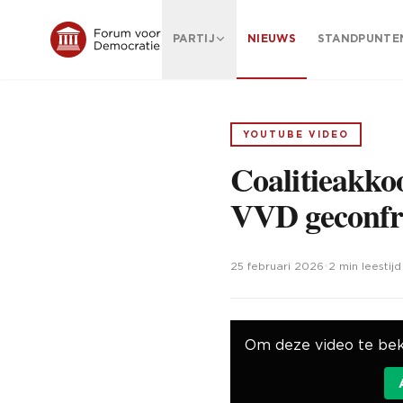
PARTIJ
NIEUWS
STANDPUNTE
YOUTUBE VIDEO
Coalitieakko
VVD geconfro
25 februari 2026
•
2 min leestijd
Om deze video te bek