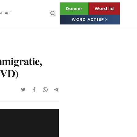
Doneer
Word lid
NTACT
WORD ACTIEF
mmigratie,
FVD)