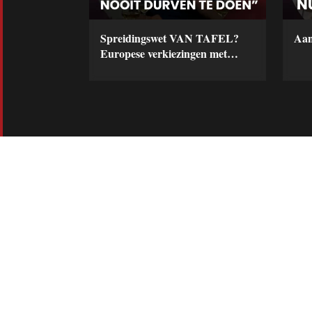
Spreidingswet VAN TAFEL?
Aan
Europese verkiezingen met
superster Viola Holt & Wilders
in de formatie