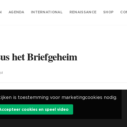
N
AGENDA
INTERNATIONAL
RENAISSANCE
SHOP
CO
sus het Briefgeheim
jd
ijken is toestemming voor marketingcookies nodig.
Accepteer cookies en speel video