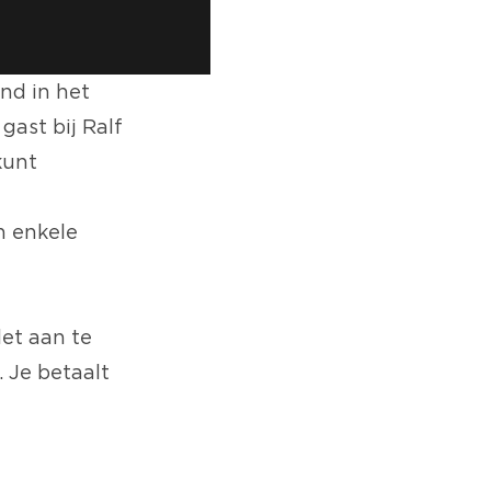
nd in het
gast bij Ralf
kunt
n enkele
let aan te
 Je betaalt