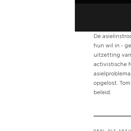
De asielinstr
hun wil in - 
uitzetting van
activistische
asielproblema
opgelost. Tom
beleid.
DEEL DIT ARTI