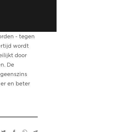
orden - tegen
rtijd wordt
lijkt door
en. De
 geenszins
er en beter