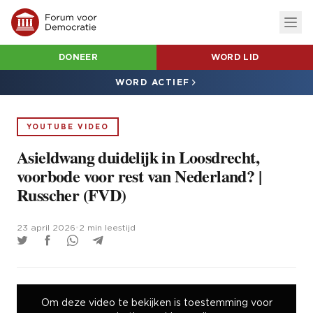
DONEER
WORD LID
WORD ACTIEF
YOUTUBE VIDEO
Asieldwang duidelijk in Loosdrecht,
voorbode voor rest van Nederland? |
Russcher (FVD)
23 april 2026
•
2 min leestijd
Om deze video te bekijken is toestemming voor