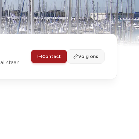
Contact
Volg ons
l staan.
de asielopvang."