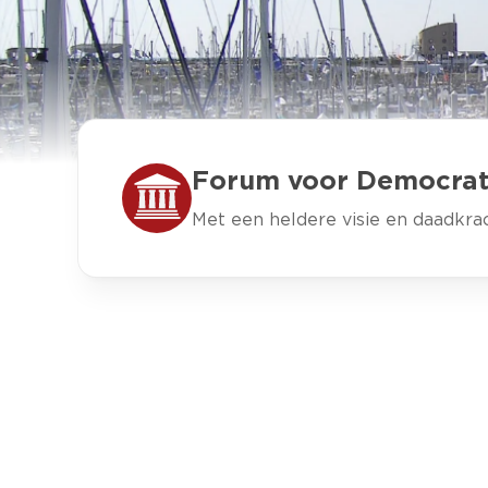
Forum voor Democrati
Met een heldere visie en daadkra
FRACTIEVOO
Tommy
"Ik wil Vel