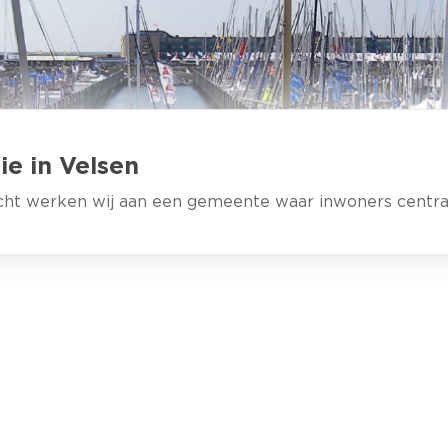
e in Velsen
cht werken wij aan een gemeente waar inwoners centraa
RZITTER
 Panis
sen behoeden voor een ongeremde uitbreiding van 