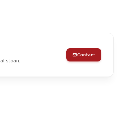
Contact
l staan.
chap hebben over het te voeren