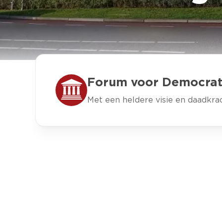
Forum voor Democrat
Met een heldere visie en daadkra
FRACTIEVOO
Iris Tr
"Ik streef 