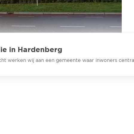
ie in Hardenberg
cht werken wij aan een gemeente waar inwoners centraa
RZITTER
eur
naar een gemeente waar de burgers direct zeggens