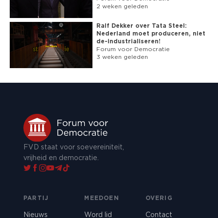
2 weken geleden
Ralf Dekker over Tata Steel:
Nederland moet produceren, niet
de-industrialiseren!
Forum voor Democratie
3 weken geleden
FVD staat voor soevereiniteit,
vrijheid en democratie.
PARTIJ
MEEDOEN
OVERIG
Nieuws
Word lid
Contact