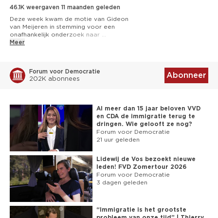
46.1K weergaven
11 maanden geleden
Deze week kwam de motie van Gideon 
van Meijeren in stemming voor een 
onafhankelijk onderzoek naar 
georganiseerd sadistisch misbruik.

Meer
De PVV had expliciet steun toegezegd, 
maar stemde op het laatste moment toch 
Forum voor Democratie
TEGEN. Daardoor komt er toch geen 
Abonneer
202K abonnees
onafhankelijk onderzoek: een klap in het 
gezicht van de slachtoffers.

Behalve dat de PVV beloftes niet nakomt 
Al meer dan 15 jaar beloven VVD
en onbetrouwbaar blijkt, roept het een 
en CDA de immigratie terug te
belangrijke vraag op.

dringen. Wie gelooft ze nog?
Forum voor Democratie
Waarom blokkeert Geert Wilders een 
21 uur geleden
onafhankelijk onderzoek naar 
georganiseerd sadistisch misbruik?

Lidewij de Vos bezoekt nieuwe
leden! FVD Zomertour 2026
Word lid: 
https://fvd.nl/wordlid
Forum voor Democratie
3 dagen geleden
► NIEUWSBRIEF: 
https://www.fvd.nl/nu
► TELEGRAM: 
https://t.me/FVDNL
► FACEBOOK: 
https://facebook.com/forumvoordemocratie
“Immigratie is het grootste
probleem van onze tijd” | Thierry