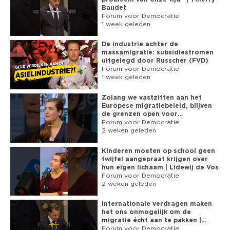
► INSTAGRAM: 
Baudet
https://www.instagram.com/fvdnl/
Forum voor Democratie
► TWITTER: 
1 week geleden
https://twitter.com/fvdemocratie
► TIKTOK: 
De industrie achter de
https://www.tiktok.com/@forumvdemocratie/
massamigratie: subsidiestromen
uitgelegd door Russcher (FVD)
► BITCHUTE: 
Forum voor Democratie
https://www.bitchute.com/channel/fvdnl
1 week geleden
► GAB: 
https://gab.com/fvdnl
► WEBSITE: 
https://fvd.nl
Zolang we vastzitten aan het
☻ SUBSCRIBE NU: 
Europese migratiebeleid, blijven
https://www.youtube.com/channel/UC9H9K7oSpte0uWBofdW4UiA?
de grenzen open voor
sub_confirmation=1
asielzoekers
Forum voor Democratie
2 weken geleden
Kinderen moeten op school geen
twijfel aangepraat krijgen over
hun eigen lichaam | Lidewij de Vos
Forum voor Democratie
2 weken geleden
Internationale verdragen maken
het ons onmogelijk om de
migratie écht aan te pakken |
Russcher (FVD)
Forum voor Democratie