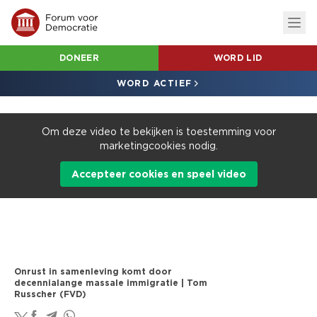
DONEER
WORD LID
WORD ACTIEF
Om deze video te bekijken is toestemming voor
marketingcookies nodig.
Accepteer cookies en speel video
Onrust in samenleving komt door
decennialange massale immigratie | Tom
Russcher (FVD)