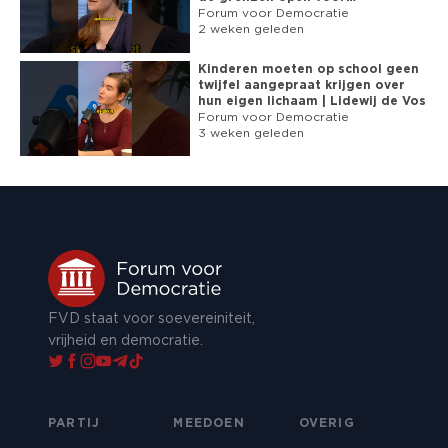
asielzoekers
Forum voor Democratie
2 weken geleden
Kinderen moeten op school geen
twijfel aangepraat krijgen over
hun eigen lichaam | Lidewij de Vos
Forum voor Democratie
3 weken geleden
FVD staat voor soevereiniteit,
vrijheid en democratie.
PARTIJ
MEEDOEN
OVERIG