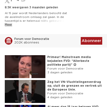
8.5K weergaven
3 maanden geleden
Al 15 jaar wordt Nederlanders beloofd dat 
de asielinstroom omlaag zal gaan. In de 
tussentijd is er helemaal níéts gebeurd en 
staan onze grenzen nog altijd open. Dát is 
Meer
waar de onrust in de samenleving vandaan 
komt.

Forum voor Democratie
Tom Russcher roept de minister op om aan 
Abonneer
202K abonnees
de slag te gaan en daadwerkelijk 'grip op 
migratie' te krijgen.

Word lid: 
https://fvd.nl/wordlid
Primeur! Mainstream media
bejubelen FVD: “Allerbeste
► NIEUWSBRIEF: 
https://www.fvd.nl/nu
politieke partij” 😉
► TELEGRAM: 
https://t.me/FVDNL
Forum voor Democratie
► FACEBOOK: 
3 dagen geleden
https://facebook.com/forumvoordemocratie
Zeg het VN-Vluchtelingenverdrag
► INSTAGRAM: 
op, sluit de grenzen en vertrek uit
https://www.instagram.com/fvdnl/
de Europese Unie.
► TWITTER: 
Forum voor Democratie
https://twitter.com/fvdemocratie
4 dagen geleden
► TIKTOK: 
https://www.tiktok.com/@forumvdemocratie/
Al meer dan 15 jaar beloven VVD