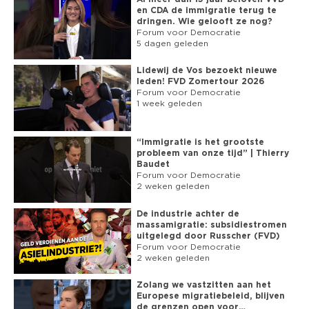
► BITCHUTE: 
en CDA de immigratie terug te
https://www.bitchute.com/channel/fvdnl
dringen. Wie gelooft ze nog?
► GAB: 
https://gab.com/fvdnl
Forum voor Democratie
► WEBSITE: 
https://fvd.nl
5 dagen geleden
☻ SUBSCRIBE NU: 
Lidewij de Vos bezoekt nieuwe
https://www.youtube.com/channel/UC9H9K7oSpte0uWBofdW4UiA?
leden! FVD Zomertour 2026
sub_confirmation=1
Forum voor Democratie
1 week geleden
“Immigratie is het grootste
probleem van onze tijd” | Thierry
Baudet
Forum voor Democratie
2 weken geleden
De industrie achter de
massamigratie: subsidiestromen
uitgelegd door Russcher (FVD)
Forum voor Democratie
2 weken geleden
Zolang we vastzitten aan het
Europese migratiebeleid, blijven
de grenzen open voor