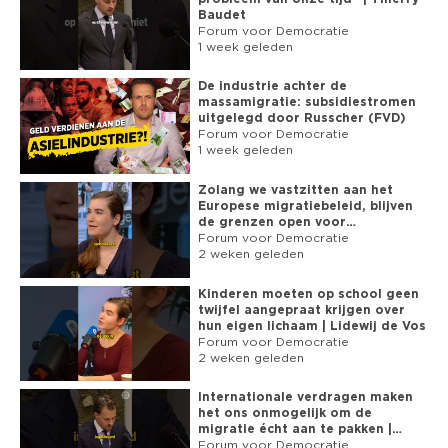
https://www.bitchute.com/channel/fvdnl
Baudet
► GAB: 
https://gab.com/fvdnl
Forum voor Democratie
► WEBSITE: 
https://fvd.nl
1 week geleden
☻ SUBSCRIBE NU: 
De industrie achter de
https://www.youtube.com/channel/UC9H9K7oSpte0uWBofdW4UiA?
massamigratie: subsidiestromen
sub_confirmation=1
uitgelegd door Russcher (FVD)
Forum voor Democratie
1 week geleden
Zolang we vastzitten aan het
Europese migratiebeleid, blijven
de grenzen open voor
asielzoekers
Forum voor Democratie
2 weken geleden
Kinderen moeten op school geen
twijfel aangepraat krijgen over
hun eigen lichaam | Lidewij de Vos
Forum voor Democratie
2 weken geleden
Internationale verdragen maken
het ons onmogelijk om de
migratie écht aan te pakken |
Russcher (FVD)
Forum voor Democratie