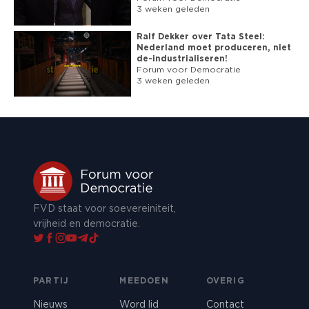
3 weken geleden
Ralf Dekker over Tata Steel:
Nederland moet produceren, niet
de-industrialiseren!
Forum voor Democratie
3 weken geleden
FVD staat voor soevereiniteit,
vrijheid en democratie.
PARTIJ
MEEDOEN
OVERIG
Nieuws
Word lid
Contact