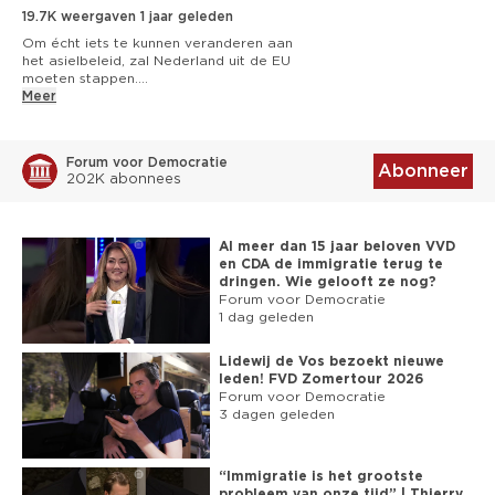
19.7K weergaven
1 jaar geleden
Om écht iets te kunnen veranderen aan 
het asielbeleid, zal Nederland uit de EU 
moeten stappen.

Meer
Ook de PVV was het daar ooit mee eens, 
tót de afgelopen verkiezingen.

Forum voor Democratie
Gideon van Meijeren vraagt Marina 
Abonneer
202K abonnees
Vondeling of de PVV er in aanloop naar 29 
oktober nog steeds zo over denkt.

Word lid: 
https://fvd.nl/wordlid
Al meer dan 15 jaar beloven VVD
en CDA de immigratie terug te
► NIEUWSBRIEF: 
https://www.fvd.nl/nu
dringen. Wie gelooft ze nog?
► TELEGRAM: 
https://t.me/FVDNL
Forum voor Democratie
► FACEBOOK: 
1 dag geleden
https://facebook.com/forumvoordemocratie
Lidewij de Vos bezoekt nieuwe
► INSTAGRAM: 
leden! FVD Zomertour 2026
https://www.instagram.com/fvdnl/
Forum voor Democratie
► TWITTER: 
3 dagen geleden
https://twitter.com/fvdemocratie
► TIKTOK: 
https://www.tiktok.com/@forumvdemocratie/
“Immigratie is het grootste
► BITCHUTE: 
probleem van onze tijd” | Thierry