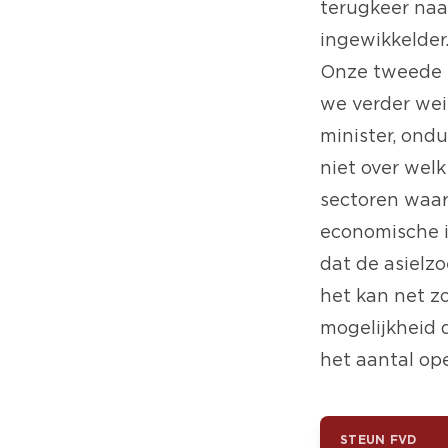
terugkeer naar
ingewikkelder
Onze tweede z
we verder wei
minister, ond
niet over wel
sectoren waar
economische i
dat de asielz
het kan net z
mogelijkheid 
het aantal op
STEUN FVD