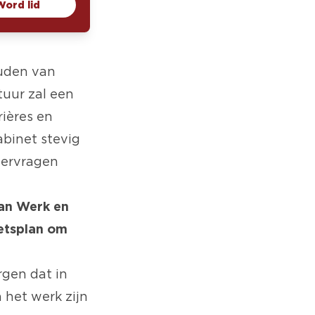
Word lid
ouden van
tuur zal een
ières en
abinet stevig
mervragen
van Werk en
netsplan om
rgen dat in
 het werk zijn