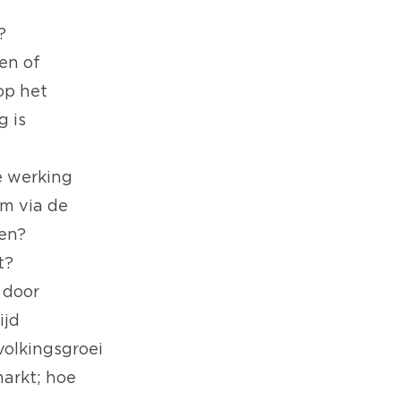
?
en of
op het
g is
e werking
m via de
gen?
t?
 door
ijd
volkingsgroei
markt; hoe