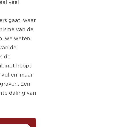
aal veel
ers gaat, waar
imisme van de
en, we weten
 van de
s de
abinet hoopt
 vullen, maar
rgraven. Een
nte daling van