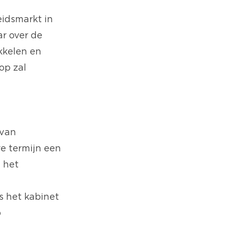
eidsmarkt in
ar over de
kkelen en
op zal
 van
re termijn een
 het
s het kabinet
p