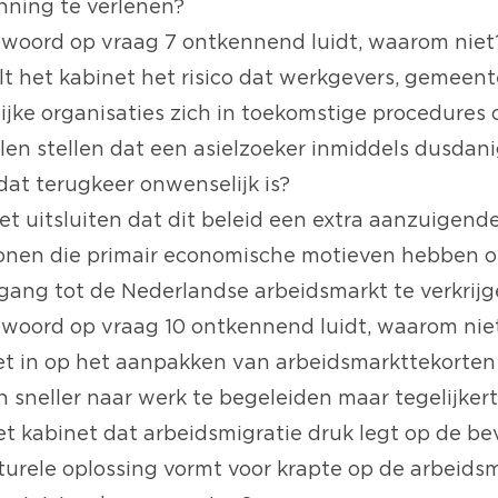
unning te verlenen?
twoord op vraag 7 ontkennend luidt, waarom niet
t het kabinet het risico dat werkgevers, gemeent
jke organisaties zich in toekomstige procedures 
len stellen dat een asielzoeker inmiddels dusdani
dat terugkeer onwenselijk is?
et uitsluiten dat dit beleid een extra aanzuigend
onen die primair economische motieven hebben o
egang tot de Nederlandse arbeidsmarkt te verkrij
twoord op vraag 10 ontkennend luidt, waarom nie
et in op het aanpakken van arbeidsmarkttekorten
 sneller naar werk te begeleiden maar tegelijkert
et kabinet dat arbeidsmigratie druk legt op de be
turele oplossing vormt voor krapte op de arbeids