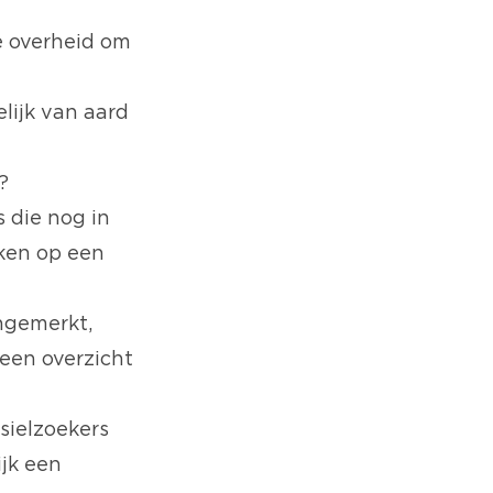
e overheid om
lijk van aard
?
s die nog in
aken op een
angemerkt,
een overzicht
sielzoekers
ijk een