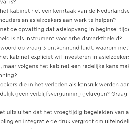
val is?
et kabinet het een kerntaak van de Nederlands
houders en asielzoekers aan werk te helpen?
net de opvatting dat asielopvang in beginsel tijde
oeld is als instrument voor arbeidsmarktbeleid?
twoord op vraag 3 ontkennend luidt, waarom niet
het kabinet expliciet wil investeren in asielzoeker
n, maar volgens het kabinet een redelijke kans m
unning?
zoekers die in het verleden als kansrijk werden a
delijk geen verblijfsvergunning gekregen? Graag 
t uitsluiten dat het vroegtijdig begeleiden van a
oling en integratie de druk vergroot om uiteindel