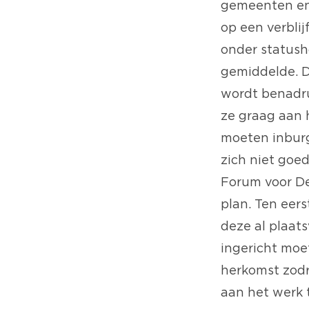
gemeenten en 
op een verbli
onder statusho
gemiddelde. D
wordt benadru
ze graag aan 
moeten inburg
zich niet goe
Forum voor Dem
plan. Ten eer
deze al plaats
ingericht moe
herkomst zodra
aan het werk 