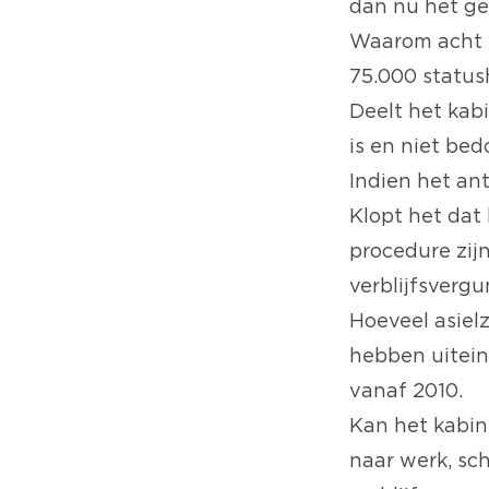
dan nu het ge
Waarom acht h
75.000 status
Deelt het kabi
is en niet bed
Indien het an
Klopt het dat 
procedure zij
verblijfsverg
Hoeveel asiel
hebben uitein
vanaf 2010.
Kan het kabine
naar werk, sch