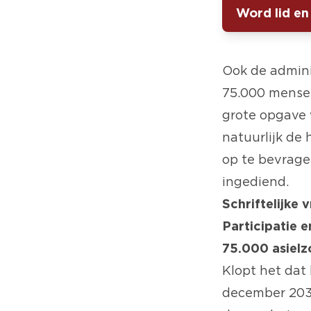
Word lid en
Ook de admini
75.000 mensen
grote opgave 
natuurlijk de
op te bevrag
ingediend.
Schriftelijke
Participatie e
75.000 asielz
Klopt het dat 
december 2030