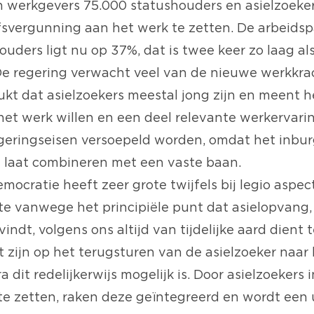
werkgevers 75.000 statushouders en asielzoeker
jfsvergunning aan het werk te zetten. De arbeidsp
uders ligt nu op 37%, dat is twee keer zo laag als
e regering verwacht veel van de nieuwe werkkra
kt dat asielzoekers meestal jong zijn en meent h
het werk willen en een deel relevante werkervari
eringseisen versoepeld worden, omdat het inbur
d laat combineren met een vaste baan.
ocratie heeft zeer grote twijfels bij legio aspec
ste vanwege het principiële punt dat asielopvang
vindt, volgens ons altijd van tijdelijke aard dient t
t zijn op het terugsturen van de asielzoeker naar
 dit redelijkerwijs mogelijk is. Door asielzoekers
te zetten, raken deze geïntegreerd en wordt een u