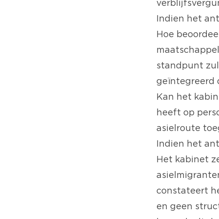
verblijfsverg
Indien het an
Hoe beoordeel
maatschappeli
standpunt zul
geïntegreerd 
Kan het kabin
heeft op pers
asielroute to
Indien het an
Het kabinet z
asielmigranten
constateert h
en geen struc