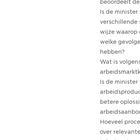
beoordeelt de
Is de ministe
verschillende
wijze waarop 
welke gevolge
hebben?
Wat is volgen
arbeidsmarkt
Is de ministe
arbeidsproduc
betere oploss
arbeidsaanbod
Hoeveel proce
over relevant