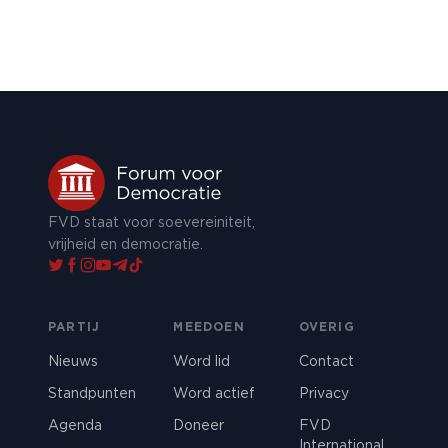
FVD staat voor soevereiniteit,
vrijheid en democratie.
PARTIJ
MEEDOEN
OVERIG
Nieuws
Word lid
Contact
Standpunten
Word actief
Privacy
Agenda
Doneer
FVD
International